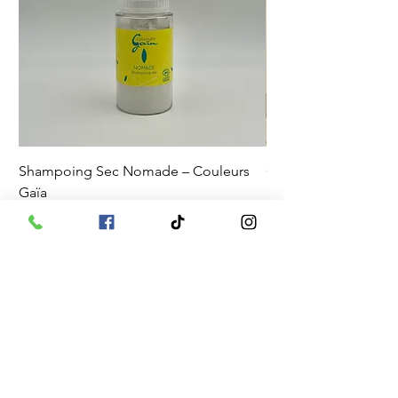
Shampoing Sec Nomade – Couleurs
Coffret Davines OI – 
Gaïa
& Douceur
Prix
Prix original
23,00 €
115,00 €