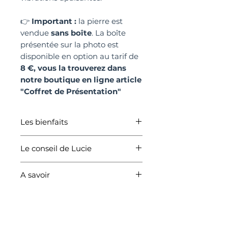
👉
Important :
la pierre est
vendue
sans boîte
. La boîte
présentée sur la photo est
disponible en option au tarif de
8 €, vous la trouverez dans
notre boutique en ligne article
"Coffret de Présentation"
Les bienfaits
✔️ Favorise l’intuition et la
Le conseil de Lucie
créativité
✔️ Apaise les émotions et
Portez ce pendentif en pierre
soutient l’équilibre intérieur
A savoir
de lune chaque jour pour
✔️ Aide à accompagner les
renforcer votre intuition et
Les vertus des pierres, de la
changements et les nouveaux
favoriser un état de calme
lithothérapie et de la
cycles de vie
intérieur. Il est particulièrement
fumigation ou de tout autre
✔️ Pierre de protection douce,
bénéfique lors de périodes de
article de bien-être relèvent de