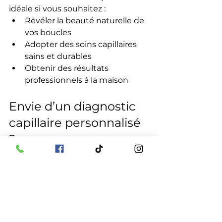
idéale si vous souhaitez :
Révéler la 
beauté naturelle de 
vos boucles
Adopter des 
soins capillaires 
sains et durables
Obtenir des 
résultats 
professionnels à la maison
Envie d’un diagnostic 
capillaire personnalisé 
?
Nos 
coiffeurs experts en cheveux 
bouclés et crépus
 vous accueillent 
dans notre 
salon de coiffure à 
[Ville]
 pour un 
bilan capillaire 
complet
. Nous analysons votre 
texture, votre porosité et vos 