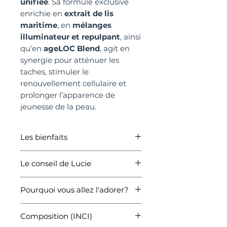
unifiée
. Sa formule exclusive
enrichie en
extrait de lis
maritime
, en
mélanges
illuminateur et repulpant
, ainsi
qu’en
ageLOC Blend
, agit en
synergie pour atténuer les
taches, stimuler le
renouvellement cellulaire et
prolonger l’apparence de
jeunesse de la peau.
Les bienfaits
✔️
Résultats visibles dès 7
Le conseil de Lucie
jours
*
✔️ Peau plus
lumineuse,
Après avoir nettoyé et tonifié
rebondie et repulpée
Pourquoi vous allez l'adorer?
votre peau, appliquez
3 doses
✔️ Atténue l’apparence des
de l’
Activating Serum
sur la
✔️ Une peau
+90 % plus
taches brunes
(extrait de lis
tête conductrice de l’appareil
Composition (INCI)
rebondie, +103 % repulpée,
maritime)
ageLOC Boost
. Faites glisser