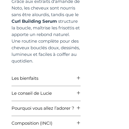
Grâce aux extraits d'amande de
Noto, les cheveux sont nourris
sans être alourdis, tandis que le
Curl Building Serum
structure
la boucle, maîtrise les frisottis et
apporte un rebond naturel.
Une routine complète pour des
cheveux bouclés doux, dessinés,
lumineux et faciles à coiffer au
quotidien.
Les bienfaits
✔️ Boucles définies, rebondies et
Le conseil de Lucie
brillantes
✔️ Hydratation en profondeur
Laver les cheveux avec
LOVE
sans alourdir
Pourquoi vous allez l’adorer ?
Curl Shampoo
en massant
✔️ Contrôle durable des frisottis
délicatement le cuir chevelu.
✔️ Routine complète 100 %
✔️ Activation de la forme
Appliquer
LOVE Curl
Composition (INCI)
dédiée aux boucles
naturelle de la boucle