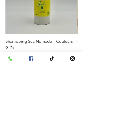
Shampoing Sec Nomade – Couleurs
Coffret Davines OI – 
Gaïa
& Douceur
Prix
Prix original
23,00 €
115,00 €